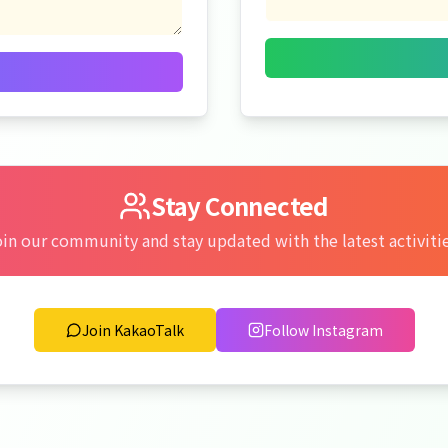
Stay Connected
in our community and stay updated with the latest activiti
Join KakaoTalk
Follow Instagram