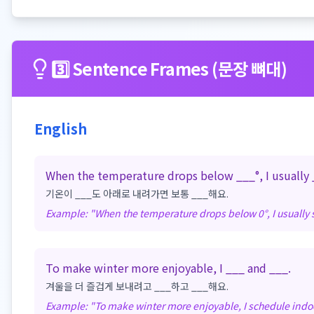
3️⃣ Sentence Frames (문장 뼈대)
English
When the temperature drops below ___°, I usually 
기온이 ___도 아래로 내려가면 보통 ___해요.
Example: "
When the temperature drops below 0°, I usually s
To make winter more enjoyable, I ___ and ___.
겨울을 더 즐겁게 보내려고 ___하고 ___해요.
Example: "
To make winter more enjoyable, I schedule indo