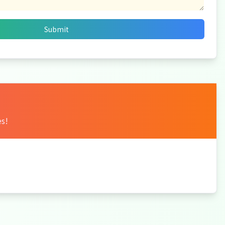
Submit
es!