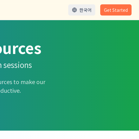
한국어
Get Started
ources
n sessions
urces to make our
ductive.