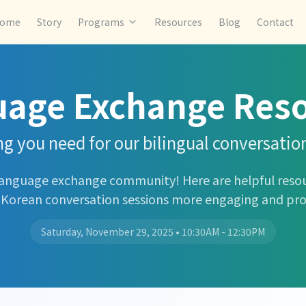
ome
Story
Programs
Resources
Blog
Contact
age Exchange Res
g you need for our bilingual conversatio
anguage exchange community! Here are helpful reso
-Korean conversation sessions more engaging and pro
Saturday, November 29, 2025
•
10:30AM - 12:30PM