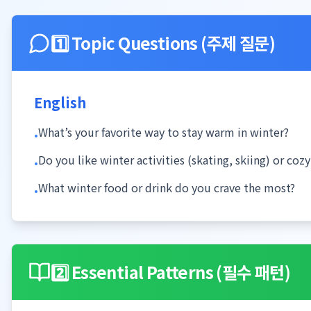
1️⃣ Topic Questions (주제 질문)
English
What’s your favorite way to stay warm in winter?
•
Do you like winter activities (skating, skiing) or coz
•
What winter food or drink do you crave the most?
•
2️⃣ Essential Patterns (필수 패턴)