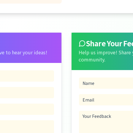
Share Your F
ve to hear your ideas!
Help us improve! Share 
community.