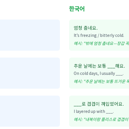
한국어
엄청 춥네요.
It’s freezing / bitterly cold.
예시: "
밖에 엄청 춥네요—장갑 꼭
추운 날에는 보통 ___해요.
On cold days, I usually ___.
예시: "
추운 날에는 보통 뜨거운 목
___로 겹겹이 껴입었어요.
I layered up with ___.
예시: "
내복이랑 플리스로 겹겹이