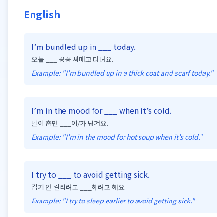
English
I’m bundled up in ___ today.
오늘 ___ 꽁꽁 싸매고 다녀요.
Example: "
I’m bundled up in a thick coat and scarf today.
"
I’m in the mood for ___ when it’s cold.
날이 춥면 ___이/가 당겨요.
Example: "
I’m in the mood for hot soup when it’s cold.
"
I try to ___ to avoid getting sick.
감기 안 걸리려고 ___하려고 해요.
Example: "
I try to sleep earlier to avoid getting sick.
"